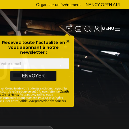
Organiser un événement
NANCY OPEN AIR
MENU
Recevez toute l’actualité en
Fermer
vous abonnant à notre
newsletter :
UEL
ENVOYER
ivaj Group traite votre adresse électronique pour la
estion de votre abonnement à la newsletter de
Zénith
u Grand Nancy
. Vous pouvez retirer votre
onsentement à tout moment. Pour en savoir plus,
onsultez notre
politique de protection des données
.