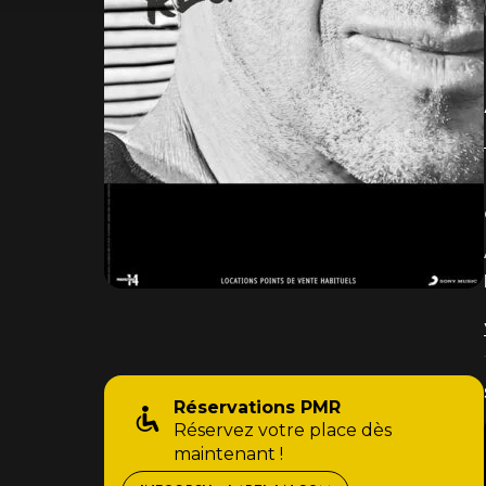
Réservations PMR
Réservez votre place dès
maintenant !