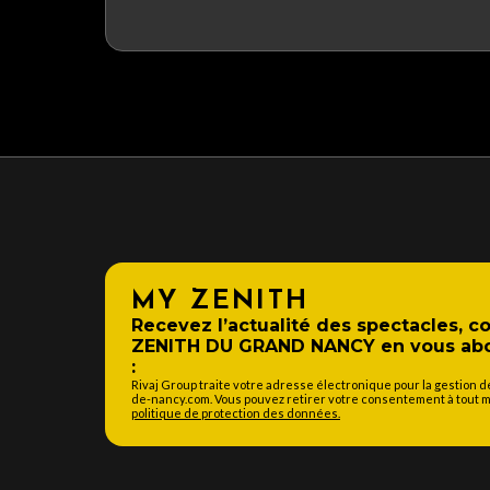
MY ZENITH
Recevez l’actualité des spectacles, 
ZENITH DU GRAND NANCY en vous abon
:
Rivaj Group traite votre adresse électronique pour la gestion 
de-nancy.com. Vous pouvez retirer votre consentement à tout mo
politique de protection des données.