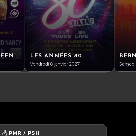
UEEN
LES ANNÉES 80
BERN
Vendredi 8 janvier 2027
Samedi 
PMR / PSH