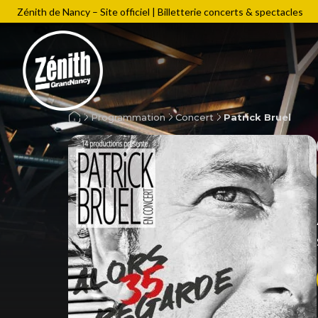
Zénith de Nancy – Site officiel | Billetterie concerts & spectacles
Programmation
Concert
Patrick Bruel