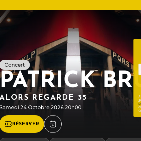
Concert
PATRICK BR
ALORS REGARDE 35
R
g
d
Samedi 24 Octobre 2026
·
20h00
c
c
RÉSERVER