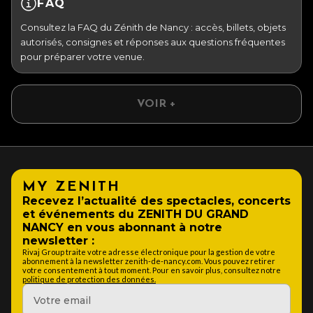
FAQ
Consultez la FAQ du Zénith de Nancy : accès, billets, objets
autorisés, consignes et réponses aux questions fréquentes
pour préparer votre venue.
VOIR +
MY ZENITH
Recevez l’actualité des spectacles, concerts
et événements du ZENITH DU GRAND
NANCY en vous abonnant à notre
newsletter :
Rivaj Group traite votre adresse électronique pour la gestion de votre
abonnement à la newsletter zenith-de-nancy.com. Vous pouvez retirer
votre consentement à tout moment. Pour en savoir plus, consultez notre
politique de protection des données.