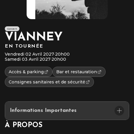
Concert
VIANNEY
EN TOURNÉE
Vendredi 02 Avril 2027
·
20h00
Samedi 03 Avril 2027
·
20h00
Accès & parking
Bar et restauration
Consignes sanitaires et de sécurité
Informations Importantes
Placement assis numéroté / Debout
À PROPOS
L’accès au site et/ou aux places numérotées n’est pas garanti