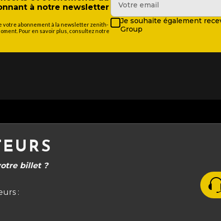
nant à notre newsletter
Je souhaite également recev
de votre abonnement à la newsletter zenith-
Group
ment. Pour en savoir plus, consultez notre
TEURS
tre billet ?
urs :