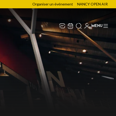
Organiser un événement
NANCY OPEN AIR
MENU
Recevez toute l’actualité en
Fermer
vous abonnant à notre
newsletter :
ENVOYER
ivaj Group traite votre adresse électronique pour
a gestion de votre abonnement à la newsletter de
énith du Grand Nancy
. Vous pouvez retirer votre
onsentement à tout moment. Pour en savoir plus,
onsultez notre
politique de protection des
onnées
.