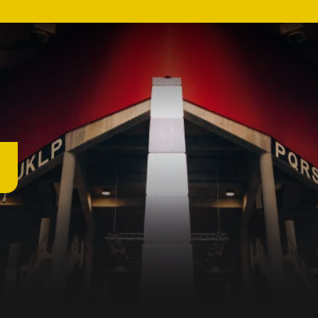
R
l
Z
c
c
d