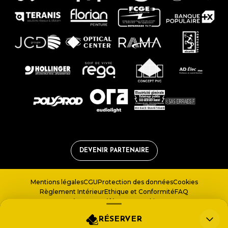
DEVENIR PARTENAIRE
Mentions légales
CGU
Protection des données
Cookies
Règlement Intérieur
Ethique et Conformité
FAQ
Gérer vos préférences cookies
RÉSERVER
LICENCE 1 – PLATESV-R-2022-004751