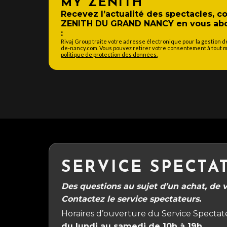
MY ZENITH
Recevez l’actualité des spectacles, 
ZENITH DU GRAND NANCY en vous abon
:
Rivaj Group traite votre adresse électronique pour la gestion 
de-nancy.com. Vous pouvez retirer votre consentement à tout mo
politique de protection des données.
SERVICE SPECTA
Des questions au sujet d’un achat, de vo
Contactez le service spectateurs.
Horaires d’ouverture du Service Spectate
du lundi au samedi de 10h à 19h