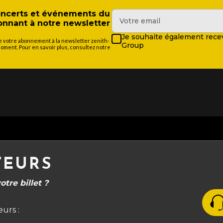
concerts et événements du
nant à notre newsletter
Je souhaite également recev
de votre abonnement à la newsletter zenith-
Group
ment. Pour en savoir plus, consultez notre
TEURS
tre billet ?
urs :