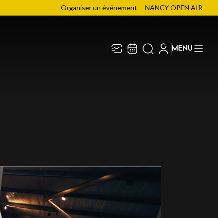
Organiser un événement
NANCY OPEN AIR
MENU
Recevez toute l’actualité en
Fermer
vous abonnant à notre
newsletter :
ENVOYER
ivaj Group traite votre adresse électronique pour
a gestion de votre abonnement à la newsletter de
énith du Grand Nancy
. Vous pouvez retirer votre
onsentement à tout moment. Pour en savoir plus,
onsultez notre
politique de protection des
onnées
.