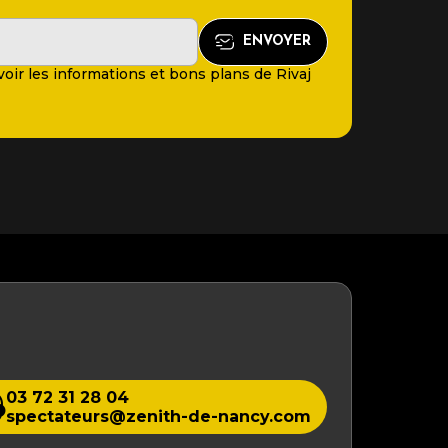
oir les informations et bons plans de Rivaj
03 72 31 28 04
spectateurs@zenith-de-nancy.com