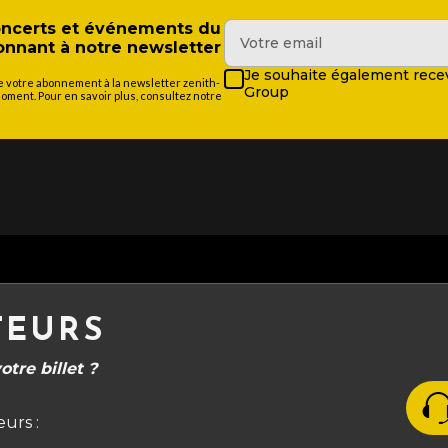
concerts et événements du
nant à notre newsletter
Je souhaite également recev
de votre abonnement à la newsletter zenith-
Group
ment. Pour en savoir plus, consultez notre
TEURS
tre billet ?
urs :