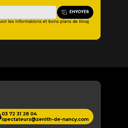
oir les informations et bons plans de Rivaj
03 72 31 28 04
spectateurs@zenith-de-nancy.com