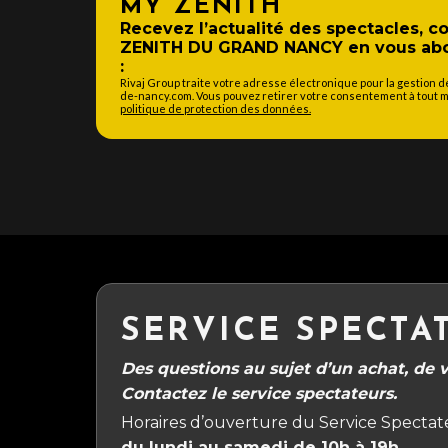
MY ZENITH
Recevez l’actualité des spectacles, 
ZENITH DU GRAND NANCY en vous abon
:
Rivaj Group traite votre adresse électronique pour la gestion 
de-nancy.com. Vous pouvez retirer votre consentement à tout mo
politique de protection des données.
SERVICE SPECTA
Des questions au sujet d’un achat, de vo
Contactez le service spectateurs.
Horaires d’ouverture du Service Spectate
du lundi au samedi de 10h à 19h