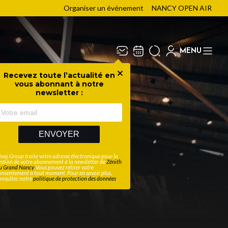
Organiser un événement
NANCY OPEN AIR
MENU
Recevez toute l’actualité en
Fermer
vous abonnant à notre
newsletter :
ENVOYER
ivaj Group traite votre adresse électronique pour la
estion de votre abonnement à la newsletter de
Zénith
u Grand Nancy
. Vous pouvez retirer votre
onsentement à tout moment. Pour en savoir plus,
onsultez notre
politique de protection des données
.