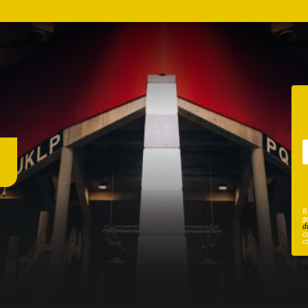
R
g
d
c
c